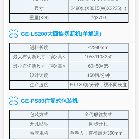
尺寸
2480(L)X3015(W)X2225(H)
重量(KG)
约3700
GE-LS200大回旋切断机(单通道)
进料长度
≤2980mm
最大布切断尺寸（宽×高×
105×110×250
长）
最小布切断尺寸（宽×高×
60×50×85
长）
设计速度
150切/分钟
生产速度
60-120切/分钟，视不同长度
GE-PS80往复式包装机
包装方式
全伺服往复式
开孔贴标
同步开孔
卷膜规格
单卷入，直径最大350mm，