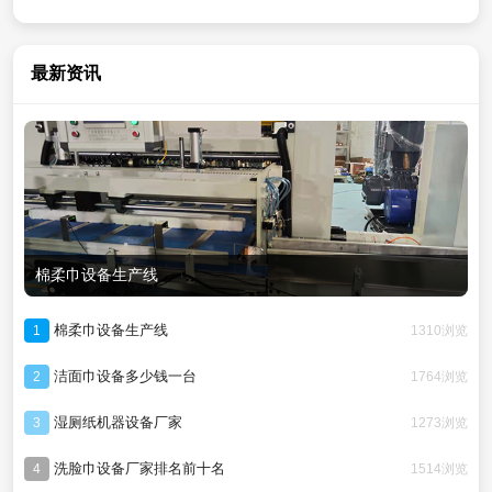
最新资讯
棉柔巾设备生产线
棉柔巾设备生产线
1310浏览
1
洁面巾设备多少钱一台
1764浏览
2
湿厕纸机器设备厂家
1273浏览
3
洗脸巾设备厂家排名前十名
1514浏览
4