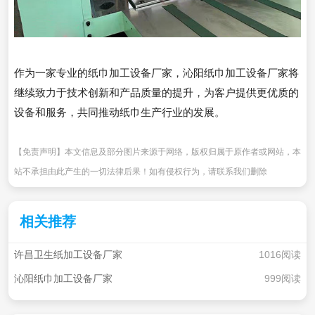
作为一家专业的纸巾加工设备厂家，沁阳纸巾加工设备厂家将
继续致力于技术创新和产品质量的提升，为客户提供更优质的
设备和服务，共同推动纸巾生产行业的发展。
【免责声明】本文信息及部分图片来源于网络，版权归属于原作者或网站，本
站不承担由此产生的一切法律后果！如有侵权行为，请联系我们删除
相关推荐
许昌卫生纸加工设备厂家
1016阅读
沁阳纸巾加工设备厂家
999阅读