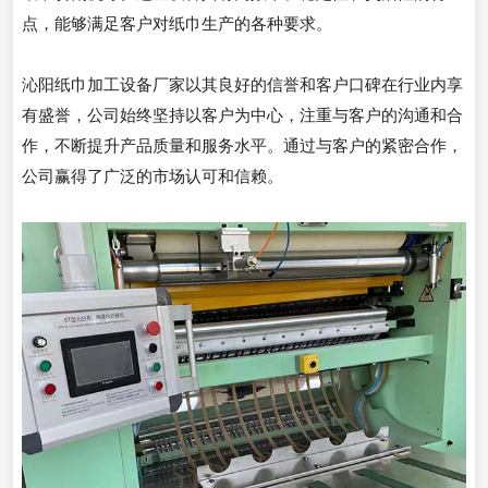
点，能够满足客户对纸巾生产的各种要求。
沁阳纸巾加工设备厂家以其良好的信誉和客户口碑在行业内享
有盛誉，公司始终坚持以客户为中心，注重与客户的沟通和合
作，不断提升产品质量和服务水平。通过与客户的紧密合作，
公司赢得了广泛的市场认可和信赖。