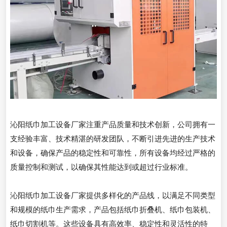
沁阳纸巾加工设备厂家注重产品质量和技术创新，公司拥有一
支经验丰富、技术精湛的研发团队，不断引进先进的生产技术
和设备，确保产品的稳定性和可靠性，所有设备均经过严格的
质量控制和测试，以确保其性能达到或超过行业标准。
沁阳纸巾加工设备厂家提供多样化的产品线，以满足不同类型
和规模的纸巾生产需求，产品包括纸巾折叠机、纸巾包装机、
纸巾切割机等。这些设备具有高效率、稳定性和灵活性的特