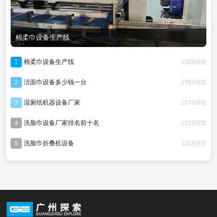
棉柔巾设备生产线
棉柔巾设备生产线
1309浏览
1
洁面巾设备多少钱一台
1763浏览
2
湿厕纸机器设备厂家
1273浏览
3
洗脸巾设备厂家排名前十名
1513浏览
4
洗脸巾折叠机设备
1318浏览
5