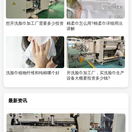
想开洗脸巾加工厂需要多少投资
棉柔巾怎么用?棉柔巾详细用法
讲解
洗脸巾植物纤维和纯棉哪个好
开洗脸巾加工厂，买洗脸巾生产
设备大概要投资多少钱?
最新资讯