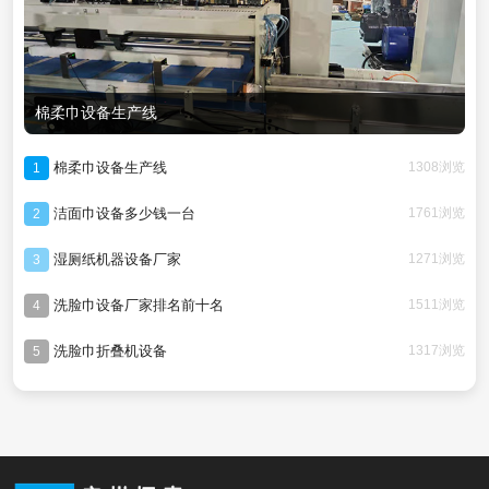
棉柔巾设备生产线
棉柔巾设备生产线
1308浏览
1
洁面巾设备多少钱一台
1761浏览
2
湿厕纸机器设备厂家
1271浏览
3
洗脸巾设备厂家排名前十名
1511浏览
4
洗脸巾折叠机设备
1317浏览
5