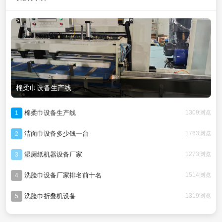
棉柔巾设备生产线
棉柔巾设备生产线
1309浏览
1
洁面巾设备多少钱一台
1763浏览
2
湿厕纸机器设备厂家
1273浏览
3
洗脸巾设备厂家排名前十名
1514浏览
4
洗脸巾折叠机设备
1319浏览
5