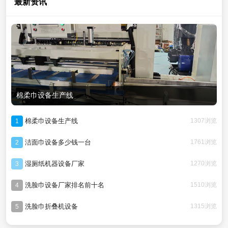
最新资讯
棉柔巾设备生产线
棉柔巾设备生产线
1307浏览
1
洁面巾设备多少钱一台
1761浏览
2
湿厕纸机器设备厂家
1270浏览
3
洗脸巾设备厂家排名前十名
1510浏览
4
洗脸巾折叠机设备
1315浏览
5