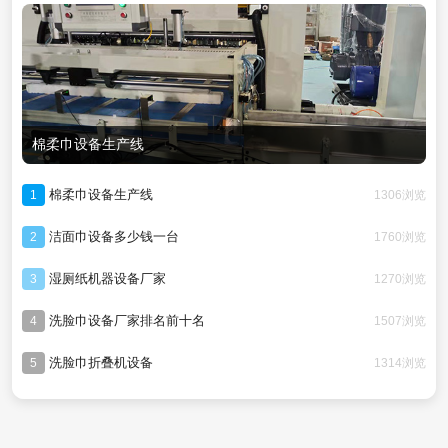
棉柔巾设备生产线
棉柔巾设备生产线
1306浏览
1
洁面巾设备多少钱一台
1760浏览
2
湿厕纸机器设备厂家
1270浏览
3
洗脸巾设备厂家排名前十名
1507浏览
4
洗脸巾折叠机设备
1314浏览
5