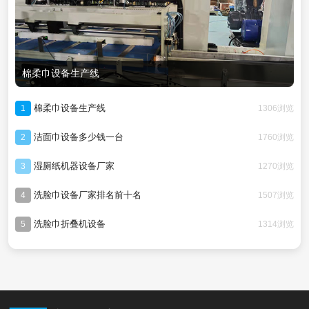
棉柔巾设备生产线
棉柔巾设备生产线
1306浏览
1
洁面巾设备多少钱一台
1760浏览
2
湿厕纸机器设备厂家
1270浏览
3
洗脸巾设备厂家排名前十名
1507浏览
4
洗脸巾折叠机设备
1314浏览
5