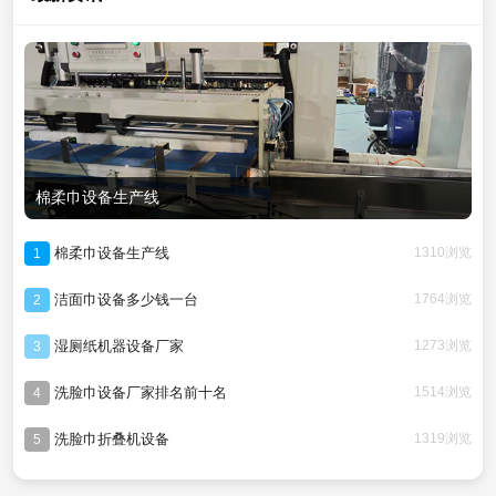
棉柔巾设备生产线
棉柔巾设备生产线
1310浏览
1
洁面巾设备多少钱一台
1764浏览
2
湿厕纸机器设备厂家
1273浏览
3
洗脸巾设备厂家排名前十名
1514浏览
4
洗脸巾折叠机设备
1319浏览
5