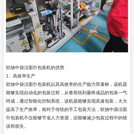
软抽中袋洁面巾包装机的优势
1、高效率生产
软抽中袋洁面巾包装机以其高效率的生产能力而著称，该机器
能够实现自动化的包装过程，从卷筒纸到最终成品的包装一气
呵成，通过智能化控制系统，该机器能够实现高速包装，大大
提高了生产效率，相对于传统的手工包装方法，软抽中袋洁面
巾包装机不仅能够节省人力资源，还能够减少包装过程中的错
误和损失。