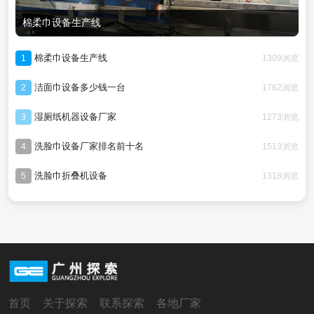
棉柔巾设备生产线
棉柔巾设备生产线
1309浏览
1
洁面巾设备多少钱一台
1762浏览
2
湿厕纸机器设备厂家
1273浏览
3
洗脸巾设备厂家排名前十名
1513浏览
4
洗脸巾折叠机设备
1318浏览
5
首页
关于探索
联系探索
各地厂家