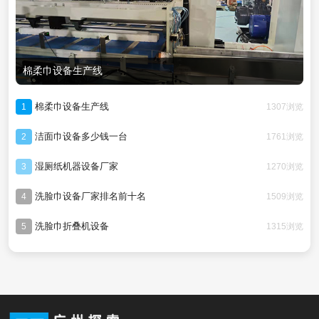
棉柔巾设备生产线
棉柔巾设备生产线
1307浏览
1
洁面巾设备多少钱一台
1761浏览
2
湿厕纸机器设备厂家
1270浏览
3
洗脸巾设备厂家排名前十名
1509浏览
4
洗脸巾折叠机设备
1315浏览
5