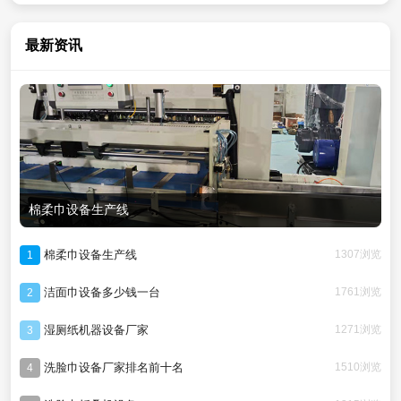
最新资讯
棉柔巾设备生产线
棉柔巾设备生产线
1307浏览
1
洁面巾设备多少钱一台
1761浏览
2
湿厕纸机器设备厂家
1271浏览
3
洗脸巾设备厂家排名前十名
1510浏览
4