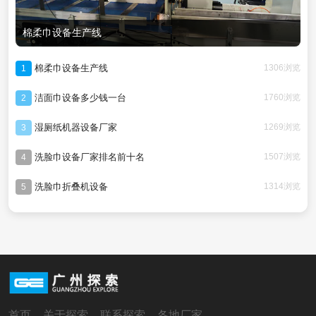
棉柔巾设备生产线
棉柔巾设备生产线
1306浏览
1
洁面巾设备多少钱一台
1760浏览
2
湿厕纸机器设备厂家
1269浏览
3
洗脸巾设备厂家排名前十名
1507浏览
4
洗脸巾折叠机设备
1314浏览
5
首页
关于探索
联系探索
各地厂家