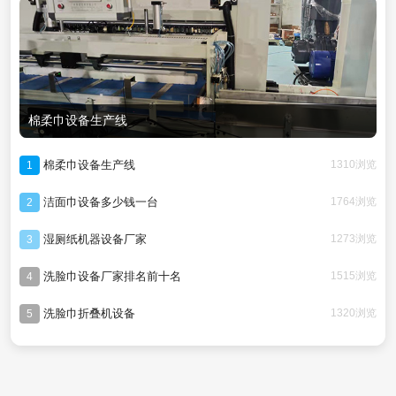
棉柔巾设备生产线
棉柔巾设备生产线
1310浏览
1
洁面巾设备多少钱一台
1764浏览
2
湿厕纸机器设备厂家
1273浏览
3
洗脸巾设备厂家排名前十名
1515浏览
4
洗脸巾折叠机设备
1320浏览
5