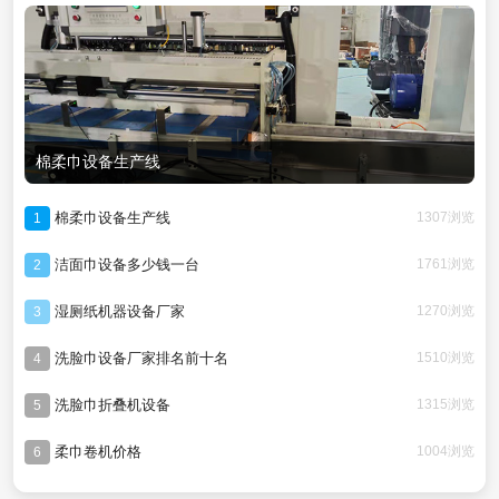
棉柔巾设备生产线
棉柔巾设备生产线
1307浏览
1
洁面巾设备多少钱一台
1761浏览
2
湿厕纸机器设备厂家
1270浏览
3
洗脸巾设备厂家排名前十名
1510浏览
4
洗脸巾折叠机设备
1315浏览
5
柔巾卷机价格
1004浏览
6